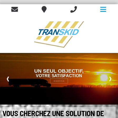
BJECTIF,
TRANSKID, C'E
SERV
ISFACTION
À VOTRE DI
 PLUS
VOUS CHERCHEZ UNE SOLUTION DE