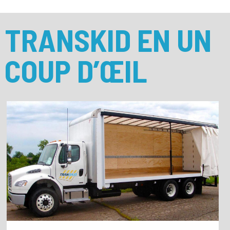
TRANSKID EN UN
COUP D’ŒIL